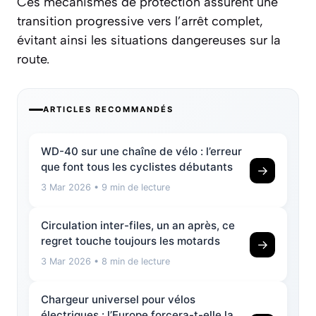
Ces mécanismes de protection assurent une
transition progressive vers l’arrêt complet,
évitant ainsi les situations dangereuses sur la
route.
ARTICLES RECOMMANDÉS
WD-40 sur une chaîne de vélo : l’erreur
que font tous les cyclistes débutants
→
3 Mar 2026
• 9 min de lecture
Circulation inter-files, un an après, ce
regret touche toujours les motards
→
3 Mar 2026
• 8 min de lecture
Chargeur universel pour vélos
électriques : l’Europe forcera-t-elle la