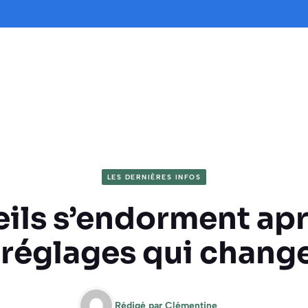
LES DERNIÈRES INFOS
eils s’endorment apr
5 réglages qui chang
Rédigé par
Clémentine