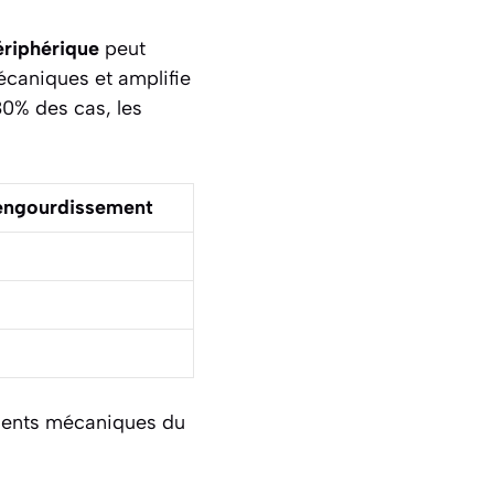
ériphérique
peut
écaniques et amplifie
80% des cas, les
engourdissement
tements mécaniques du