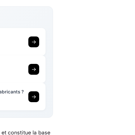
→
→
fabricants ?
→
 et constitue la base