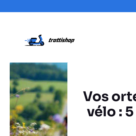
Aller
au
contenu
Vos ort
vélo : 