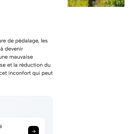
ure de pédalage, les
’à devenir
d’une mauvaise
e et la réduction du
cet inconfort qui peut
é
→