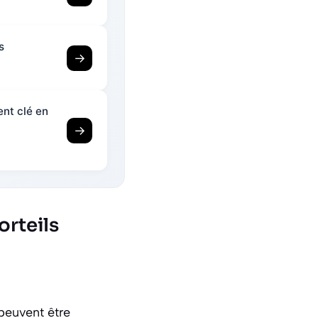
s
→
ent clé en
→
orteils
 peuvent être